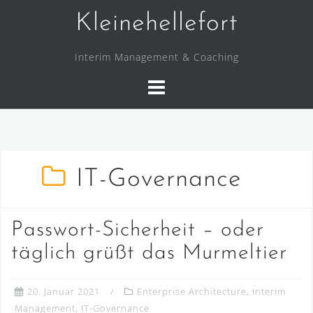
Skip
Kleinehellefort
to
content
Interim Management & Coaching
IT-Governance
Passwort-Sicherheit – oder
täglich grüßt das Murmeltier
20. Januar 2021
Enterprise Architecture
,
Interim
Management
,
IT-Governance