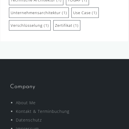
Technische Architektur
(1)
TOGAF
(1)
Unternehmensarchitektur
(1)
Use Case
(1)
Verschlüsselung
(1)
Zertifikat
(1)
Company
About Me
Kontakt & Terminbuchung
Datenschutz
Impressum