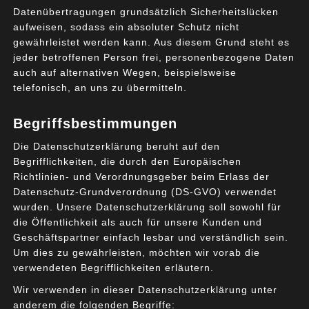
Datenübertragungen grundsätzlich Sicherheitslücken
aufweisen, sodass ein absoluter Schutz nicht
Die Informationen eines Unternehmens gehören zu den
gewährleistet werden kann. Aus diesem Grund steht es
wertvollsten Unternehmenswerten. Ob es nun
jeder betroffenen Person frei, personenbezogene Daten
Kundendaten, Bestelldaten, Produktdaten oder
auch auf alternativen Wegen, beispielsweise
Krankenakten, Steuerakten und Mandantenakten sind, in
telefonisch, an uns zu übermitteln.
allen Branchen bilden diese Daten das Rückgrat für die
Unternehmensprozesse und -entscheidungen und somit
Begriffsbestimmungen
für den Erfolg eines jeden Unternehmens.
Die Datenschutzerklärung beruht auf den
Begrifflichkeiten, die durch den Europäischen
Richtlinien- und Verordnungsgeber beim Erlass der
READ MORE
Datenschutz-Grundverordnung (DS-GVO) verwendet
wurden. Unsere Datenschutzerklärung soll sowohl für
die Öffentlichkeit als auch für unsere Kunden und
Geschäftspartner einfach lesbar und verständlich sein.
RECENT POSTS
Um dies zu gewährleisten, möchten wir vorab die
verwendeten Begrifflichkeiten erläutern.
Wir verwenden in dieser Datenschutzerklärung unter
anderem die folgenden Begriffe: