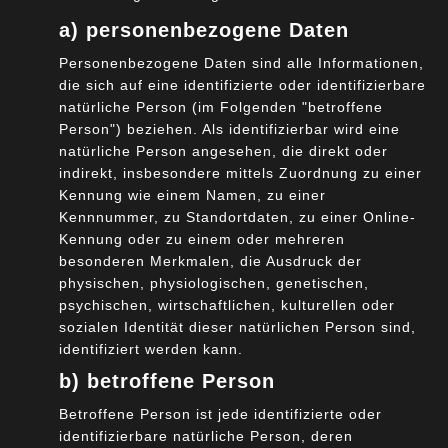
a) personenbezogene Daten
Personenbezogene Daten sind alle Informationen,
die sich auf eine identifizierte oder identifizierbare
Stichwort: Edge Computing
natürliche Person (im Folgenden "betroffene
Person") beziehen. Als identifizierbar wird eine
28. Januar 2021
natürliche Person angesehen, die direkt oder
indirekt, insbesondere mittels Zuordnung zu einer
Kennung wie einem Namen, zu einer
Kennnummer, zu Standortdaten, zu einer Online-
Kennung oder zu einem oder mehreren
besonderen Merkmalen, die Ausdruck der
physischen, physiologischen, genetischen,
psychischen, wirtschaftlichen, kulturellen oder
sozialen Identität dieser natürlichen Person sind,
Passwort-Sicherheit – oder täglich grüßt das
identifiziert werden kann.
Murmeltier
b) betroffene Person
20. Januar 2021
Betroffene Person ist jede identifizierte oder
identifizierbare natürliche Person, deren