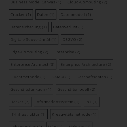
Business Model Canvas
(1)
Cloud-Computing
(2)
nicht als Empfänger.
j) Dritter
Cracker
(1)
Daten
(1)
Datenmodell
(1)
Dritter ist eine natürliche oder juristische Person,
Datensicherung
(1)
Datenverlust
(1)
Behörde, Einrichtung oder andere Stelle außer
der betroffenen Person, dem Verantwortlichen,
Digitale Souveränität
(1)
DSGVO
(2)
dem Auftragsverarbeiter und den Personen, die
unter der unmittelbaren Verantwortung des
Edge-Computing
(2)
Enterprise
(2)
Verantwortlichen oder des Auftragsverarbeiters
befugt sind, die personenbezogenen Daten zu
Enterprise Architect
(3)
Enterprise Architecture
(2)
verarbeiten.
k) Einwilligung
Fluchtmethode
(1)
GAIA-X
(1)
Geschäftsdaten
(1)
Einwilligung ist jede von der betroffenen Person
Geschäftsfunktion
(1)
Geschäftsmodell
(2)
freiwillig für den bestimmten Fall in informierter
Weise und unmissverständlich abgegebene
Hacker
(2)
Informationssystem
(1)
IoT
(1)
Willensbekundung in Form einer Erklärung oder
einer sonstigen eindeutigen bestätigenden
IT-Infrastruktur
(1)
Kreativitätsmethode
(1)
Handlung, mit der die betroffene Person zu
verstehen gibt, dass sie mit der Verarbeitung der
Lebenszyklus
(2)
M2A
(1)
Malware
(1)