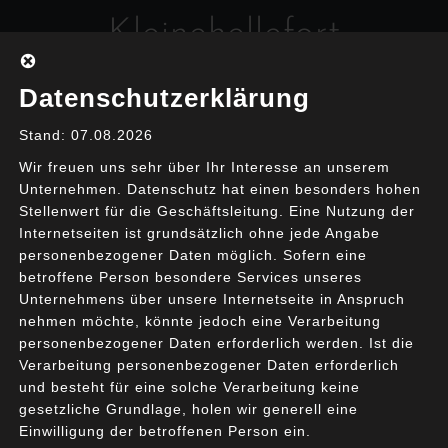
Skip
Kleinehellefort
to
content
Interim Management & Coaching
Datenschutzerklärung
Stand: 07.08.2026
Wir freuen uns sehr über Ihr Interesse an unserem
Unternehmen. Datenschutz hat einen besonders hohen
Stellenwert für die Geschäftsleitung. Eine Nutzung der
Internetseiten ist grundsätzlich ohne jede Angabe
Malware
personenbezogener Daten möglich. Sofern eine
betroffene Person besondere Services unseres
Unternehmens über unsere Internetseite in Anspruch
nehmen möchte, könnte jedoch eine Verarbeitung
Die Risiken des
personenbezogener Daten erforderlich werden. Ist die
Datenverlustes
Verarbeitung personenbezogener Daten erforderlich
und besteht für eine solche Verarbeitung keine
gesetzliche Grundlage, holen wir generell eine
31. Juli 2020
IT-Governance
Einwilligung der betroffenen Person ein.