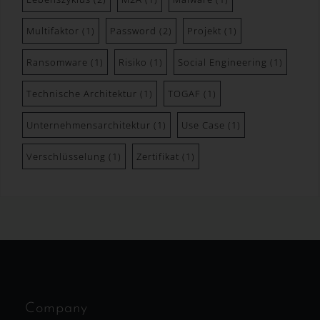
sie betreffenden personenbezogenen Daten
einverstanden ist.
Multifaktor
(1)
Password
(2)
Projekt
(1)
Name und Anschrift des für die
Ransomware
(1)
Risiko
(1)
Social Engineering
(1)
Verarbeitung Verantwortlichen
Technische Architektur
(1)
TOGAF
(1)
Verantwortlicher im Sinne der Datenschutz-
Grundverordnung, sonstiger in den Mitgliedstaaten der
Unternehmensarchitektur
(1)
Use Case
(1)
Europäischen Union geltenden Datenschutzgesetze und
anderer Bestimmungen mit datenschutzrechtlichem
Verschlüsselung
(1)
Zertifikat
(1)
Charakter ist:
KHF Interim Management
Guido Kleinehellefort
Meyersche Höfe 16
39590 Tangermünde - Deutschland
E-Mail:
Company
Cookies