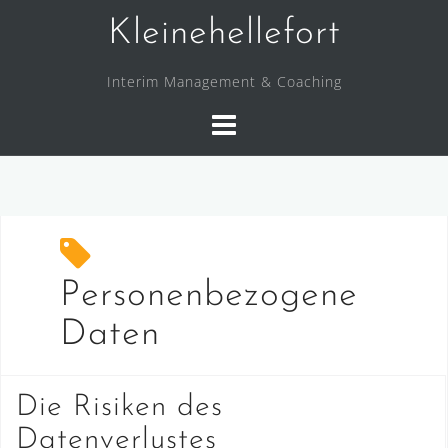
Skip
Kleinehellefort
to
content
Interim Management & Coaching
Personenbezogene
Daten
Die Risiken des
Datenverlustes