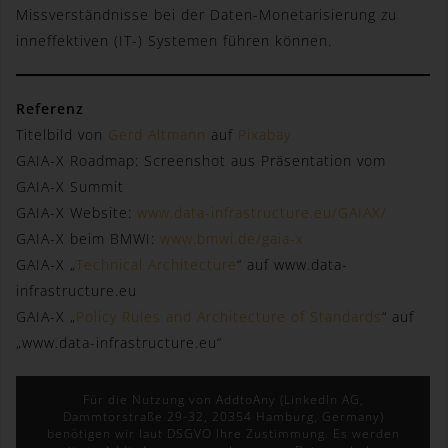
durch unsere Internetseite jederzeit mittels einer
Missverständnisse bei der Daten-Monetarisierung zu
entsprechenden Einstellung des genutzten
inneffektiven (IT-) Systemen führen können.
Internetbrowsers verhindern und damit der Setzung von
Cookies dauerhaft widersprechen. Ferner können
bereits gesetzte Cookies jederzeit über einen
Referenz
Internetbrowser oder andere Softwareprogramme
Titelbild von
Gerd Altmann
auf
Pixabay
gelöscht werden. Dies ist in allen gängigen
Internetbrowsern möglich. Deaktiviert die betroffene
GAIA-X Roadmap: Screenshot aus Präsentation vom
Person die Setzung von Cookies in dem genutzten
GAIA-X Summit
Internetbrowser, sind unter Umständen nicht alle
GAIA-X Website:
www.data-infrastructure.eu/GAIAX/
Funktionen unserer Internetseite vollumfänglich
GAIA-X beim BMWI:
www.bmwi.de/gaia-x
nutzbar.
GAIA-X „
Technical Architecture
“ auf www.data-
infrastructure.eu
Erfassung von allgemeinen Daten und
GAIA-X „
Policy Rules and Architecture of Standards
“ auf
Informationen
„www.data-infrastructure.eu“
Die Internetseite erfasst mit jedem Aufruf der
Internetseite durch eine betroffene Person oder ein
automatisiertes System eine Reihe von allgemeinen
Für die Nutzung von AddtoAny (LinkedIn AG,
Dammtorstraße 29-32, 20354 Hamburg, Germany)
Daten und Informationen. Diese allgemeinen Daten und
benötigen wir laut DSGVO Ihre Zustimmung. Es werden
Informationen werden in den Logfiles des Servers