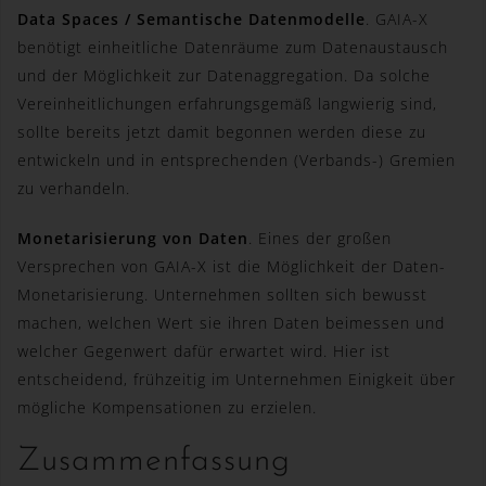
Data Spaces / Semantische Datenmodelle
. GAIA-X
Die Internetseiten verwenden Cookies. Cookies sind
benötigt einheitliche Datenräume zum Datenaustausch
Textdateien, welche über einen Internetbrowser auf
und der Möglichkeit zur Datenaggregation. Da solche
einem Computersystem abgelegt und gespeichert
werden.
Vereinheitlichungen erfahrungsgemäß langwierig sind,
sollte bereits jetzt damit begonnen werden diese zu
Zahlreiche Internetseiten und Server verwenden
Cookies. Viele Cookies enthalten eine sogenannte
entwickeln und in entsprechenden (Verbands-) Gremien
Cookie-ID. Eine Cookie-ID ist eine eindeutige Kennung
zu verhandeln.
des Cookies. Sie besteht aus einer Zeichenfolge, durch
welche Internetseiten und Server dem konkreten
Monetarisierung von Daten
. Eines der großen
Internetbrowser zugeordnet werden können, in dem das
Versprechen von GAIA-X ist die Möglichkeit der Daten-
Cookie gespeichert wurde. Dies ermöglicht es den
Monetarisierung. Unternehmen sollten sich bewusst
besuchten Internetseiten und Servern, den individuellen
machen, welchen Wert sie ihren Daten beimessen und
Browser der betroffenen Person von anderen
Internetbrowsern, die andere Cookies enthalten, zu
welcher Gegenwert dafür erwartet wird. Hier ist
unterscheiden. Ein bestimmter Internetbrowser kann
entscheidend, frühzeitig im Unternehmen Einigkeit über
über die eindeutige Cookie-ID wiedererkannt und
mögliche Kompensationen zu erzielen.
identifiziert werden.
Zusammenfassung
Durch den Einsatz von Cookies kann den Nutzern
dieser Internetseite nutzerfreundlichere Services