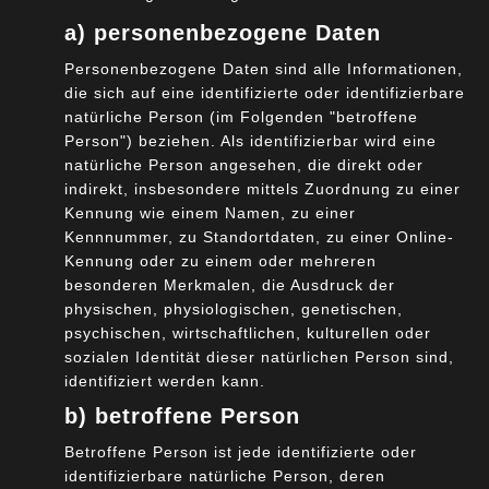
gar zu unterdrücken. (Siehe u.a. Klagen der EU-
a) personenbezogene Daten
Kommission gegen Amazon und Google)
Personenbezogene Daten sind alle Informationen,
Die Einführung der europäischen
die sich auf eine identifizierte oder identifizierbare
natürliche Person (im Folgenden "betroffene
Datenschutzgrundverordnung (EU-DSGVO) in 2016 hat
Person") beziehen. Als identifizierbar wird eine
einen weiteres Themenfeld beim Cloud-Computing in
natürliche Person angesehen, die direkt oder
den Vordergrund gestellt: Die Nutzung der
indirekt, insbesondere mittels Zuordnung zu einer
personenbezogenen Daten. Hier ist es besonders das
Kennung wie einem Namen, zu einer
fehlende bzw. nicht-sichere Konstrukt der
Kennnummer, zu Standortdaten, zu einer Online-
Kennung oder zu einem oder mehreren
Datenverarbeitung durch Unternehmen außerhalb der
besonderen Merkmalen, die Ausdruck der
Europäischen Union, insbesondere von amerikanischen
physischen, physiologischen, genetischen,
und chinesischen Unternehmen.
psychischen, wirtschaftlichen, kulturellen oder
sozialen Identität dieser natürlichen Person sind,
Hier setzt das Projekt GAIA-X an: GAIA-X wird
identifiziert werden kann.
Infrastruktur- und Service-Anbietern ein sichere und
b) betroffene Person
vertrauenswürdige Cloud-Umgebung ermöglichen. Dazu
Betroffene Person ist jede identifizierte oder
sollen folgende Mehrwerte geschaffen werden:
identifizierbare natürliche Person, deren