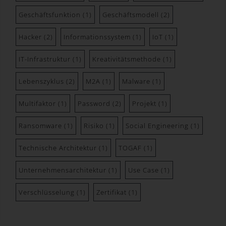
und sicheren Zurverfügungstellung dieses
Geschäftsfunktion
(1)
Geschäftsmodell
(2)
Onlineangebotes gem. Art. 6 Abs. 1 lit. f DSGVO i.V.m.
Art. 28 DSGVO (Abschluss
Hacker
(2)
Informationssystem
(1)
IoT
(1)
Auftragsverarbeitungsvertrag).
IT-Infrastruktur
(1)
Kreativitätsmethode
(1)
Routinemäßige Löschung und
Sperrung von personenbezogenen
Lebenszyklus
(2)
M2A
(1)
Malware
(1)
Daten
Multifaktor
(1)
Password
(2)
Projekt
(1)
Der für die Verarbeitung Verantwortliche verarbeitet
und speichert personenbezogene Daten der
Ransomware
(1)
Risiko
(1)
Social Engineering
(1)
betroffenen Person nur für den Zeitraum, der zur
Erreichung des Speicherungszwecks erforderlich ist
Technische Architektur
(1)
TOGAF
(1)
oder sofern dies durch den Europäischen Richtlinien-
und Verordnungsgeber oder einen anderen
Unternehmensarchitektur
(1)
Use Case
(1)
Gesetzgeber in Gesetzen oder Vorschriften, welchen
der für die Verarbeitung Verantwortliche unterliegt,
Verschlüsselung
(1)
Zertifikat
(1)
vorgesehen wurde.
Entfällt der Speicherungszweck oder läuft eine vom
Europäischen Richtlinien- und Verordnungsgeber oder