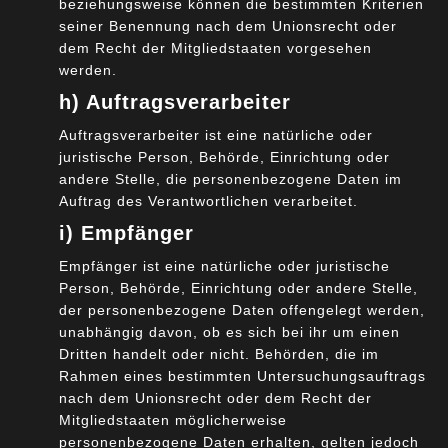
beziehungsweise können die bestimmten Kriterien
seiner Benennung nach dem Unionsrecht oder
dem Recht der Mitgliedstaaten vorgesehen
werden.
h) Auftragsverarbeiter
Auftragsverarbeiter ist eine natürliche oder
juristische Person, Behörde, Einrichtung oder
andere Stelle, die personenbezogene Daten im
GAIA-X Roadmap
Auftrag des Verantwortlichen verarbeitet.
Für September sind neben ersten Implementierungen
i) Empfänger
der Federation Services (Prototypen) lediglich
Empfänger ist eine natürliche oder juristische
Demonstrationssysteme geplant. Statt unter Nutzung der
Person, Behörde, Einrichtung oder andere Stelle,
geplanten Federation Services werden diese Systeme
der personenbezogene Daten offengelegt werden,
vermutlich mittels direkter Kommunikation zwischen
unabhängig davon, ob es sich bei ihr um einen
Dritten handelt oder nicht. Behörden, die im
Betreiber und Nutzer entwickelt. Für ein sinnvoll
Rahmen eines bestimmten Untersuchungsauftrags
einsetzbares GAIA-X fehlen voraussichtlich zu diesem
nach dem Unionsrecht oder dem Recht der
Zeitpunkt:
Mitgliedstaaten möglicherweise
personenbezogene Daten erhalten, gelten jedoch