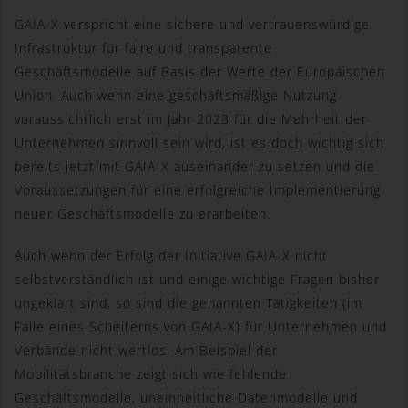
bereitstellen, die ohne die Cookie-Setzung nicht
GAIA-X verspricht eine sichere und vertrauenswürdige
möglich wären.
Infrastruktur für faire und transparente
Mittels eines Cookies können die Informationen und
Geschäftsmodelle auf Basis der Werte der Europäischen
Angebote auf unserer Internetseite im Sinne des
Union. Auch wenn eine geschäftsmäßige Nutzung
Benutzers optimiert werden. Cookies ermöglichen uns,
voraussichtlich erst im Jahr 2023 für die Mehrheit der
wie bereits erwähnt, die Benutzer unserer Internetseite
Unternehmen sinnvoll sein wird, ist es doch wichtig sich
wiederzuerkennen. Zweck dieser Wiedererkennung ist
es, den Nutzern die Verwendung unserer Internetseite
bereits jetzt mit GAIA-X auseinander zu setzen und die
zu erleichtern. Der Benutzer einer Internetseite, die
Voraussetzungen für eine erfolgreiche Implementierung
Cookies verwendet, muss beispielsweise nicht bei
neuer Geschäftsmodelle zu erarbeiten.
jedem Besuch der Internetseite erneut seine
Zugangsdaten eingeben, weil dies von der Internetseite
Auch wenn der Erfolg der Initiative GAIA-X nicht
und dem auf dem Computersystem des Benutzers
selbstverständlich ist und einige wichtige Fragen bisher
abgelegten Cookie übernommen wird. Ein weiteres
ungeklärt sind, so sind die genannten Tätigkeiten (im
Beispiel ist das Cookie eines Warenkorbes im Online-
Shop. Der Online-Shop merkt sich die Artikel, die ein
Falle eines Scheiterns von GAIA-X) für Unternehmen und
Kunde in den virtuellen Warenkorb gelegt hat, über ein
Verbände nicht wertlos. Am Beispiel der
Cookie.
Mobilitätsbranche zeigt sich wie fehlende
Die betroffene Person kann die Setzung von Cookies
Geschäftsmodelle, uneinheitliche Datenmodelle und