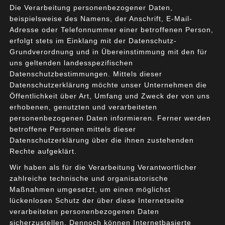
Die Verarbeitung personenbezogener Daten,
beispielsweise des Namens, der Anschrift, E-Mail-
Adresse oder Telefonnummer einer betroffenen Person,
erfolgt stets im Einklang mit der Datenschutz-
Grundverordnung und in Übereinstimmung mit den für
uns geltenden landesspezifischen
Datenschutzbestimmungen. Mittels dieser
Datenschutzerklärung möchte unser Unternehmen die
Öffentlichkeit über Art, Umfang und Zweck der von uns
erhobenen, genutzten und verarbeiteten
personenbezogenen Daten informieren. Ferner werden
betroffene Personen mittels dieser
Datenschutzerklärung über die ihnen zustehenden
In dieser Woche fand das „GAIA-X Summit 2020“ statt.
Rechte aufgeklärt.
Die Veranstaltung war gespickt mit Polit- und
Wir haben als für die Verarbeitung Verantwortlicher
Wirtschaftsprominenz: Peter Altmaier (Bundesminister
zahlreiche technische und organisatorische
für Wirtschaft), Bruno le Maire (franz. Minister für
Maßnahmen umgesetzt, um einen möglichst
Wirtschaft), Thierry Breton (EU-Kommissar), Dr. Ahrens
lückenlosen Schutz der über diese Internetseite
(CTO, T-Systems), Dr. Wieland (VP Google), PH.D. Hunter
verarbeiteten personenbezogenen Daten
sicherzustellen. Dennoch können Internetbasierte
(VP IBM), C. Klynge (VP Microsoft), M. Peterson (VP