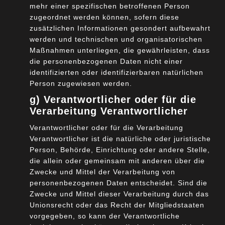
mehr einer spezifischen betroffenen Person
entsprechen
zugeordnet werden können, sofern diese
Architecture of Standards (AoS)
. Das AoS-
zusätzlichen Informationen gesondert aufbewahrt
Dokument beschreibt den geregelten Prozess zur
werden und technischen und organisatorischen
Integration und Anpassung vorhandener Standards
Maßnahmen unterliegen, die gewährleisten, dass
für relevante Aspekte von GAIA-X. Dazu zählen
die personenbezogenen Daten nicht einer
identifizierten oder identifizierbaren natürlichen
regulatorische, technische und
Person zugewiesen werden.
branchenspezifische Standards
g) Verantwortlicher oder für die
Technical Architecture Document
. Das Dokument
Verarbeitung Verantwortlicher
beschreibt die Technische Architektur der GAIA-X
Infrastruktur, entsprechend unterschiedlicher
Verantwortlicher oder für die Verarbeitung
Verantwortlicher ist die natürliche oder juristische
Architekturperspektiven
Person, Behörde, Einrichtung oder andere Stelle,
Federation Services Specification
. Die Regeln
die allein oder gemeinsam mit anderen über die
und Anforderungen an die Federation Services
Zwecke und Mittel der Verarbeitung von
(Identitäts- und Vertrauensmanagement, Daten-,
personenbezogenen Daten entscheidet. Sind die
Service- und API-Kataloge, Datenaustausch und -
Zwecke und Mittel dieser Verarbeitung durch das
management, Compliance Management) werden in
Unionsrecht oder das Recht der Mitgliedstaaten
vorgegeben, so kann der Verantwortliche
diesem Dokument beschrieben