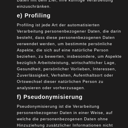
Daten mit dem Ziel, ihre künftige Verarbeitung
und moderne IT-Infrastrukturen (Automatisierte
einzuschränken.
Services und API-gesteuerte Infrastrukturen)
e) Profiling
Verlust von Unternehmensdaten durch Erkennung
und Erhaltung von Schutzklassen und Regelungen
Profiling ist jede Art der automatisierten
Verarbeitung personenbezogener Daten, die darin
zur Vertraulichkeit beim Austausch von Daten wird
besteht, dass diese personenbezogenen Daten
deutlich reduziert
verwendet werden, um bestimmte persönliche
Aspekte, die sich auf eine natürliche Person
Was ist geplant?
beziehen, zu bewerten, insbesondere, um Aspekte
bezüglich Arbeitsleistung, wirtschaftlicher Lage,
Das Projekt wird von der internationalen Vereinigung
Gesundheit, persönlicher Vorlieben, Interessen,
GAIA-X AISBL in Brüssel geleitet. Im Wesentlichen sollen
Zuverlässigkeit, Verhalten, Aufenthaltsort oder
Ortswechsel dieser natürlichen Person zu
vier Dokumente im Jahr 2021 erarbeitet werden:
analysieren oder vorherzusagen.
Policy Rules
. Die Policy Rules beschreiben Regeln
f) Pseudonymisierung
und Anforderungen an Infrastruktur, Daten und
Pseudonymisierung ist die Verarbeitung
Software, um sicherzustellen, dass die
personenbezogener Daten in einer Weise, auf
Implementierung und Nutzung der GAIA-X
welche die personenbezogenen Daten ohne
Hinzuziehung zusätzlicher Informationen nicht
Komponenten / Services den Zielen des Vorhabens