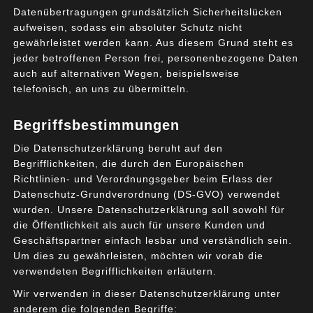
Datenübertragungen grundsätzlich Sicherheitslücken
Amazon) und viele andere. Wenn so viel Prominenz bei
aufweisen, sodass ein absoluter Schutz nicht
einem Summit präsent ist, dann muss die Veranstaltung
gewährleistet werden kann. Aus diesem Grund steht es
einiges zu bieten haben – zum Beispiel die Europäische
jeder betroffenen Person frei, personenbezogene Daten
Cloud.
auch auf alternativen Wegen, beispielsweise
telefonisch, an uns zu übermitteln.
Was ist GAIA-X?
Begriffsbestimmungen
Das Cloud-Computing ist mittlerweile ein gewichtiger
Die Datenschutzerklärung beruht auf den
Faktor bei modernen Geschäftsmodellen. Insbesondere
Begrifflichkeiten, die durch den Europäischen
bei Anwendungen der Künstlichen Intelligenz oder der
Richtlinien- und Verordnungsgeber beim Erlass der
hochfrequenten Verarbeitung von Daten im Umfeld von
Datenschutz-Grundverordnung (DS-GVO) verwendet
wurden. Unsere Datenschutzerklärung soll sowohl für
Smart City, Smart Home & Co wird fast ausschließlich auf
die Öffentlichkeit als auch für unsere Kunden und
Computerleistung aus der Cloud gesetzt. Hier
Geschäftspartner einfach lesbar und verständlich sein.
dominieren wenige Hyperscaler wie Amazon,
Um dies zu gewährleisten, möchten wir vorab die
Google/Alphabet, Microsoft und IBM den Markt. Diese
verwendeten Begrifflichkeiten erläutern.
Dominanz ermöglicht den Anbietern konkurrierende
Wir verwenden in dieser Datenschutzerklärung unter
Geschäftsmodelle in ihrem Sinne zu beeinflussen oder
anderem die folgenden Begriffe: