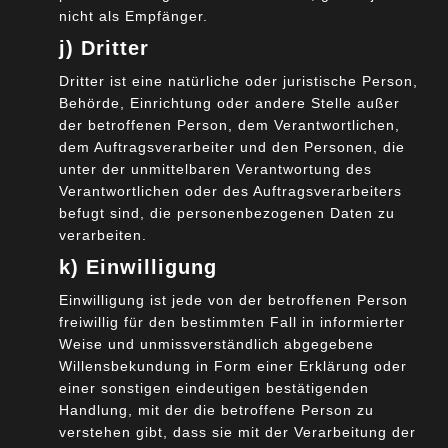
Hinreichend verfügbare Angebote zum Cloud-
nicht als Empfänger.
Computing
j) Dritter
Implementierte Service Repositories zum
Dritter ist eine natürliche oder juristische Person,
Beschreiben und Abrufen von Daten und Services
Behörde, Einrichtung oder andere Stelle außer
Prüf- und Zertifizierungsinstanzen für das
der betroffenen Person, dem Verantwortlichen,
vertrauensvolle Nutzen von bereitgestellten Daten
dem Auftragsverarbeiter und den Personen, die
und Services
unter der unmittelbaren Verantwortung des
Branchenspezifische Datenmodelle (Data Spaces)
Verantwortlichen oder des Auftragsverarbeiters
befugt sind, die personenbezogenen Daten zu
für den Datenaustausch und die Datenaggregation
verarbeiten.
Implementierte Mechanismen zur Wertschöpfung
k) Einwilligung
der Daten, Sicherstellung der Service Level und des
Identitätsmanagements
Einwilligung ist jede von der betroffenen Person
freiwillig für den bestimmten Fall in informierter
Damit scheint für die meisten Unternehmen
Weise und unmissverständlich abgegebene
insbesondere für KMUs eine geschäftsmäßige Nutzung
Willensbekundung in Form einer Erklärung oder
des Systems nicht vor 2023 möglich oder zumindest
einer sonstigen eindeutigen bestätigenden
sinnvoll zu sein.
Handlung, mit der die betroffene Person zu
verstehen gibt, dass sie mit der Verarbeitung der