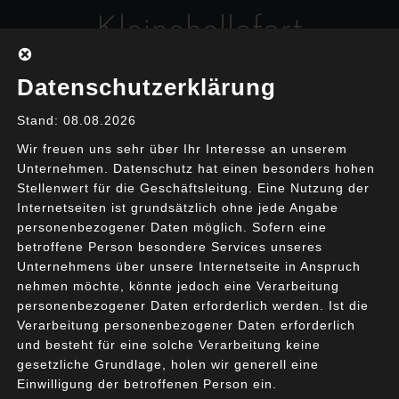
Skip
Kleinehellefort
to
content
Interim Management & Coaching
Datenschutzerklärung
Stand: 08.08.2026
Wir freuen uns sehr über Ihr Interesse an unserem
Unternehmen. Datenschutz hat einen besonders hohen
Stellenwert für die Geschäftsleitung. Eine Nutzung der
Internetseiten ist grundsätzlich ohne jede Angabe
GAIA-X – Die Lösung für
personenbezogener Daten möglich. Sofern eine
betroffene Person besondere Services unseres
alles?
Unternehmens über unsere Internetseite in Anspruch
nehmen möchte, könnte jedoch eine Verarbeitung
personenbezogener Daten erforderlich werden. Ist die
21. November 2020
Guido
Enterprise
Verarbeitung personenbezogener Daten erforderlich
Architecture
und besteht für eine solche Verarbeitung keine
gesetzliche Grundlage, holen wir generell eine
Einwilligung der betroffenen Person ein.