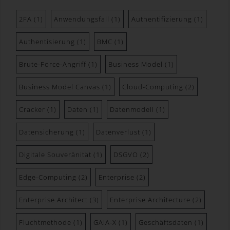
beachten ist, dass alle registrierten WordPress-User
2FA
(1)
Anwendungsfall
(1)
Authentifizierung
(1)
automatisch auch bei Gravatar registriert sind. Details
zu Gravatar:
https://de.gravatar.com
Authentisierung
(1)
BMC
(1)
Hosting
Brute-Force-Angriff
(1)
Business Model
(1)
Die von uns in Anspruch genommenen Hosting-
Leistungen dienen der Zurverfügungstellung der
Business Model Canvas
(1)
Cloud-Computing
(2)
folgenden Leistungen: Infrastruktur- und
Plattformdienstleistungen, Rechenkapazität,
Cracker
(1)
Daten
(1)
Datenmodell
(1)
Speicherplatz und Datenbankdienste,
Sicherheitsleistungen sowie technische
Datensicherung
(1)
Datenverlust
(1)
Wartungsleistungen, die wir zum Zwecke des Betriebs
dieses Onlineangebotes einsetzen.
Digitale Souveränität
(1)
DSGVO
(2)
Hierbei verarbeiten wir, bzw. unser Hostinganbieter
Edge-Computing
(2)
Enterprise
(2)
Bestandsdaten, Kontaktdaten, Inhaltsdaten,
Vertragsdaten, Nutzungsdaten, Meta- und
Enterprise Architect
(3)
Enterprise Architecture
(2)
Kommunikationsdaten von Kunden, Interessenten und
Besuchern dieses Onlineangebotes auf Grundlage
Fluchtmethode
(1)
GAIA-X
(1)
Geschäftsdaten
(1)
unserer berechtigten Interessen an einer effizienten