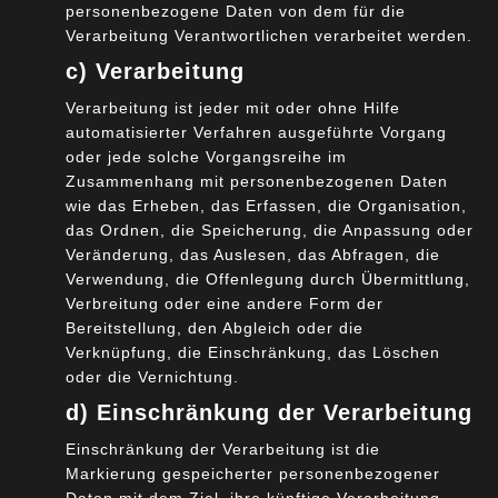
personenbezogene Daten von dem für die
Souveräne Entscheidung über datenbasierte
Verarbeitung Verantwortlichen verarbeitet werden.
Geschäftsmodelle wird ermöglicht (keine
c) Verarbeitung
Einschränkung durch dominante Marktteilnehmer)
branchenübergreifende Kooperationen, um den
Verarbeitung ist jeder mit oder ohne Hilfe
Wert von Daten zu aggregieren und zu steigern,
automatisierter Verfahren ausgeführte Vorgang
oder jede solche Vorgangsreihe im
wird unterstützt
Zusammenhang mit personenbezogenen Daten
Regeln und Standards für kooperative Ansätze,
wie das Erheben, das Erfassen, die Organisation,
einschließlich der rechtskonformen Nutzung von
das Ordnen, die Speicherung, die Anpassung oder
Daten, fördern faire und vertrauensvolle
Veränderung, das Auslesen, das Abfragen, die
Geschäftsmodelle
Verwendung, die Offenlegung durch Übermittlung,
Verbreitung oder eine andere Form der
Modelle und Regeln der Datenmonetarisierung
Bereitstellung, den Abgleich oder die
reduzieren die Komplexität und die Kosten der
Verknüpfung, die Einschränkung, das Löschen
Kommerzialisierung von Daten
oder die Vernichtung.
branchenbergreifende Zusammenarbeit zur
d) Einschränkung der Verarbeitung
Schaffung föderaler, interoperabler Services wird
ermöglicht
Einschränkung der Verarbeitung ist die
Markierung gespeicherter personenbezogener
Erleichterter Zugriff auf sichere, vertrauenswürdige