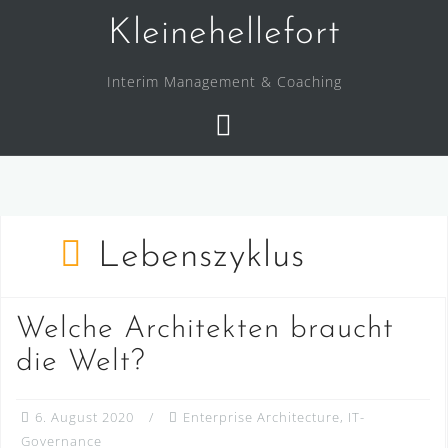
Skip
Kleinehellefort
to
content
Interim Management & Coaching
Lebenszyklus
Welche Architekten braucht
die Welt?
6. August 2020
Enterprise Architecture
,
IT-
Governance