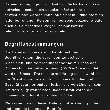
abstrakte Beschreibung ihres Vorhabens zu entwickeln
Datenübertragungen grundsätzlich Sicherheitslücken
aufweisen, sodass ein absoluter Schutz nicht
und dieses zu kommunizieren. Unabhängig von der
gewährleistet werden kann. Aus diesem Grund steht es
später eingesetzten Methode, mit der ein Vorhaben
jeder betroffenen Person frei, personenbezogene Daten
realisiert wird, gibt es vorab zu ermittelnde Daten, die
auch auf alternativen Wegen, beispielsweise
ein Stakeholder benötigt, um fundierte Entscheidungen
telefonisch, an uns zu übermitteln.
treffen zu können.
Begriffsbestimmungen
Die Datenschutzerklärung beruht auf den
READ MORE
Begrifflichkeiten, die durch den Europäischen
Richtlinien- und Verordnungsgeber beim Erlass der
Datenschutz-Grundverordnung (DS-GVO) verwendet
RECENT POSTS
wurden. Unsere Datenschutzerklärung soll sowohl für
die Öffentlichkeit als auch für unsere Kunden und
Geschäftspartner einfach lesbar und verständlich sein.
Um dies zu gewährleisten, möchten wir vorab die
verwendeten Begrifflichkeiten erläutern.
Wir verwenden in dieser Datenschutzerklärung unter
anderem die folgenden Begriffe: