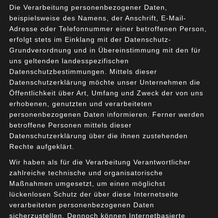
20. September 2020
Enterprise Architecture
,
IT-
Die Verarbeitung personenbezogener Daten,
Governance
,
Methoden
beispielsweise des Namens, der Anschrift, E-Mail-
Adresse oder Telefonnummer einer betroffenen Person,
erfolgt stets im Einklang mit der Datenschutz-
Grundverordnung und in Übereinstimmung mit den für
uns geltenden landesspezifischen
Datenschutzbestimmungen. Mittels dieser
Datenschutzerklärung möchte unser Unternehmen die
Öffentlichkeit über Art, Umfang und Zweck der von uns
erhobenen, genutzten und verarbeiteten
personenbezogenen Daten informieren. Ferner werden
betroffene Personen mittels dieser
Datenschutzerklärung über die ihnen zustehenden
Rechte aufgeklärt.
Wir haben als für die Verarbeitung Verantwortlicher
zahlreiche technische und organisatorische
Maßnahmen umgesetzt, um einen möglichst
lückenlosen Schutz der über diese Internetseite
verarbeiteten personenbezogenen Daten
Viele Unternehmen benutzen „Use Cases“, um eine
sicherzustellen. Dennoch können Internetbasierte