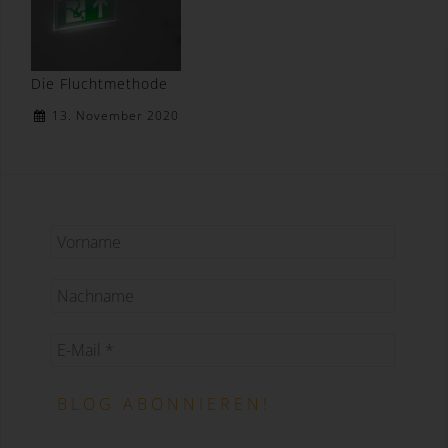
Daten mit dem Ziel, ihre künftige Verarbeitung
einzuschränken.
e) Profiling
Die Fluchtmethode
Profiling ist jede Art der automatisierten
Verarbeitung personenbezogener Daten, die darin
13. November 2020
besteht, dass diese personenbezogenen Daten
verwendet werden, um bestimmte persönliche
Aspekte, die sich auf eine natürliche Person
beziehen, zu bewerten, insbesondere, um Aspekte
bezüglich Arbeitsleistung, wirtschaftlicher Lage,
Gesundheit, persönlicher Vorlieben, Interessen,
Zuverlässigkeit, Verhalten, Aufenthaltsort oder
Ortswechsel dieser natürlichen Person zu
analysieren oder vorherzusagen.
f) Pseudonymisierung
Pseudonymisierung ist die Verarbeitung
personenbezogener Daten in einer Weise, auf
welche die personenbezogenen Daten ohne
Hinzuziehung zusätzlicher Informationen nicht