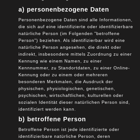
a) personenbezogene Daten
Stichwort: Edge Computing
Personenbezogene Daten sind alle Informationen,
28. Januar 2021
die sich auf eine identifizierte oder identifizierbare
natürliche Person (im Folgenden "betroffene
Person") beziehen. Als identifizierbar wird eine
natürliche Person angesehen, die direkt oder
indirekt, insbesondere mittels Zuordnung zu einer
Kennung wie einem Namen, zu einer
Kennnummer, zu Standortdaten, zu einer Online-
Kennung oder zu einem oder mehreren
besonderen Merkmalen, die Ausdruck der
Passwort-Sicherheit – oder täglich grüßt das
physischen, physiologischen, genetischen,
Murmeltier
psychischen, wirtschaftlichen, kulturellen oder
sozialen Identität dieser natürlichen Person sind,
20. Januar 2021
identifiziert werden kann.
b) betroffene Person
Betroffene Person ist jede identifizierte oder
identifizierbare natürliche Person, deren