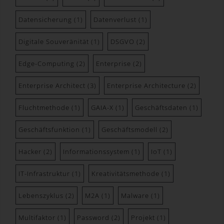
nicht als Empfänger.
Datensicherung
(1)
Datenverlust
(1)
j) Dritter
Dritter ist eine natürliche oder juristische Person,
Digitale Souveränität
(1)
DSGVO
(2)
Behörde, Einrichtung oder andere Stelle außer
der betroffenen Person, dem Verantwortlichen,
Edge-Computing
(2)
Enterprise
(2)
dem Auftragsverarbeiter und den Personen, die
unter der unmittelbaren Verantwortung des
Enterprise Architect
(3)
Enterprise Architecture
(2)
Verantwortlichen oder des Auftragsverarbeiters
befugt sind, die personenbezogenen Daten zu
Fluchtmethode
(1)
GAIA-X
(1)
Geschäftsdaten
(1)
verarbeiten.
Geschäftsfunktion
(1)
Geschäftsmodell
(2)
k) Einwilligung
Einwilligung ist jede von der betroffenen Person
Hacker
(2)
Informationssystem
(1)
IoT
(1)
freiwillig für den bestimmten Fall in informierter
Weise und unmissverständlich abgegebene
IT-Infrastruktur
(1)
Kreativitätsmethode
(1)
Willensbekundung in Form einer Erklärung oder
einer sonstigen eindeutigen bestätigenden
Lebenszyklus
(2)
M2A
(1)
Malware
(1)
Handlung, mit der die betroffene Person zu
verstehen gibt, dass sie mit der Verarbeitung der
Multifaktor
(1)
Password
(2)
Projekt
(1)