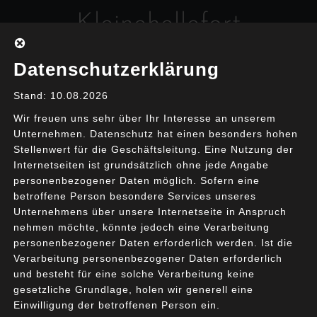
Skip
Kleinehellefort
to
content
Interim Management & Coaching
Datenschutzerklärung
Stand: 10.08.2026
Wir freuen uns sehr über Ihr Interesse an unserem
Unternehmen. Datenschutz hat einen besonders hohen
Stellenwert für die Geschäftsleitung. Eine Nutzung der
Internetseiten ist grundsätzlich ohne jede Angabe
personenbezogener Daten möglich. Sofern eine
betroffene Person besondere Services unseres
Geschäftsfunktion
Unternehmens über unsere Internetseite in Anspruch
nehmen möchte, könnte jedoch eine Verarbeitung
personenbezogener Daten erforderlich werden. Ist die
Use Cases für die
Verarbeitung personenbezogener Daten erforderlich
und besteht für eine solche Verarbeitung keine
Projektinitiierung
gesetzliche Grundlage, holen wir generell eine
Einwilligung der betroffenen Person ein.