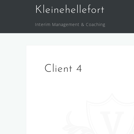
Skip
Kleinehellefort
to
content
Interim Management & Coaching
Client 4