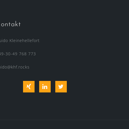
ontakt
uido Kleinehellefort
49-30-49 768 773
uido@khf.rocks
Xing
LinkedIn
Twitter